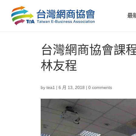
最
台灣網商協會課程-海
林友程
by
tea1
|
6 月 13, 2018
|
0 comments