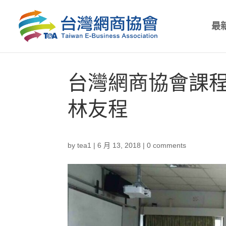
最
台灣網商協會課程-海
林友程
by
tea1
|
6 月 13, 2018
|
0 comments