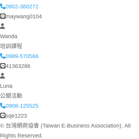
0902-380272
maywang0104
Wanda
培訓課程
0989-570566
41363286
Luna
公關活動
0908-125525
sqe1223
©
台灣網商協會 (Taiwan E-Business Association). All
Rights Reserved.