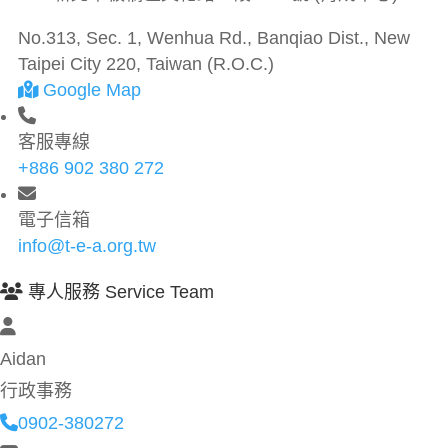
No.313, Sec. 1, Wenhua Rd., Banqiao Dist., New
Taipei City 220, Taiwan (R.O.C.)
Google Map
客服專線
+886 902 380 272
電子信箱
info@t-e-a.org.tw
專人服務 Service Team
Aidan
行政事務
0902-380272