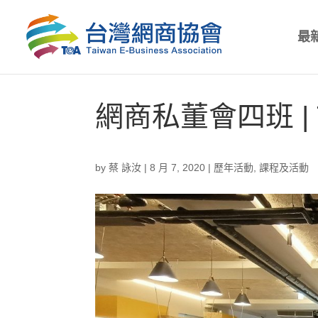
最
網商私董會四班 | Te
by
蔡 詠汝
|
8 月 7, 2020
|
歷年活動
,
課程及活動