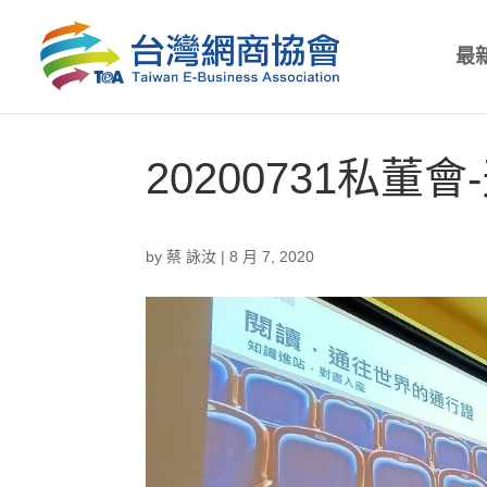
最
20200731私董
by
蔡 詠汝
|
8 月 7, 2020