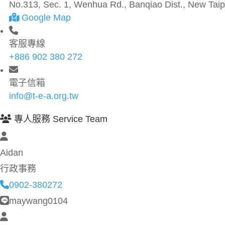
No.313, Sec. 1, Wenhua Rd., Banqiao Dist., New Taipe
Google Map
客服專線
+886 902 380 272
電子信箱
info@t-e-a.org.tw
專人服務 Service Team
Aidan
行政事務
0902-380272
maywang0104