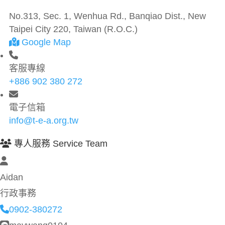
No.313, Sec. 1, Wenhua Rd., Banqiao Dist., New
Taipei City 220, Taiwan (R.O.C.)
Google Map
客服專線
+886 902 380 272
電子信箱
info@t-e-a.org.tw
專人服務 Service Team
Aidan
行政事務
0902-380272