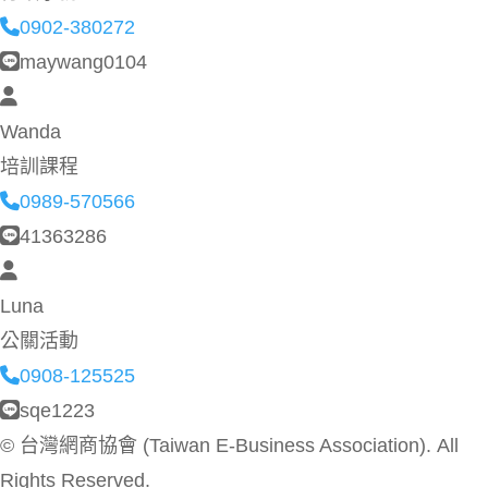
0902-380272
maywang0104
Wanda
培訓課程
0989-570566
41363286
Luna
公關活動
0908-125525
sqe1223
©
台灣網商協會 (Taiwan E-Business Association). All
Rights Reserved.