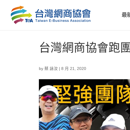
最
台灣網商協會跑團
by
蔡 詠汝
|
8 月 21, 2020