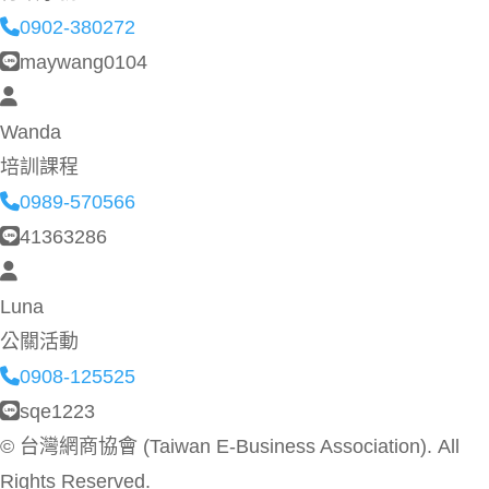
0902-380272
maywang0104
Wanda
培訓課程
0989-570566
41363286
Luna
公關活動
0908-125525
sqe1223
©
台灣網商協會 (Taiwan E-Business Association). All
Rights Reserved.