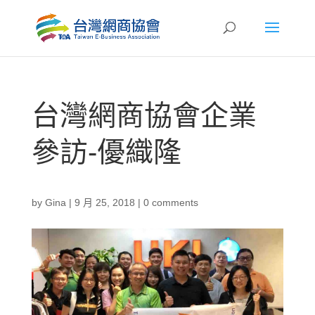
台灣網商協會企業
參訪-優織隆
by
Gina
|
9 月 25, 2018
|
0 comments