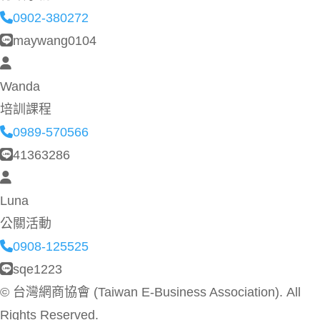
0902-380272
maywang0104
Wanda
培訓課程
0989-570566
41363286
Luna
公關活動
0908-125525
sqe1223
©
台灣網商協會 (Taiwan E-Business Association). All
Rights Reserved.