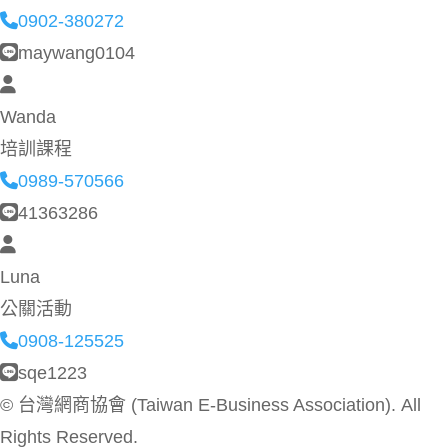
0902-380272
maywang0104
Wanda
培訓課程
0989-570566
41363286
Luna
公關活動
0908-125525
sqe1223
©
台灣網商協會 (Taiwan E-Business Association). All
Rights Reserved.