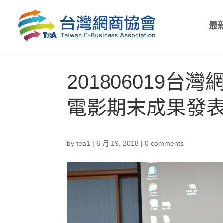
最
201806019
電影期末成果發
by
tea1
|
6 月 19, 2018
|
0 comments