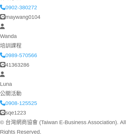
0902-380272
maywang0104
Wanda
培訓課程
0989-570566
41363286
Luna
公關活動
0908-125525
sqe1223
©
台灣網商協會 (Taiwan E-Business Association). All
Rights Reserved.