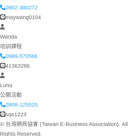
0902-380272
maywang0104
Wanda
培訓課程
0989-570566
41363286
Luna
公關活動
0908-125525
sqe1223
©
台灣網商協會 (Taiwan E-Business Association). All
Rights Reserved.