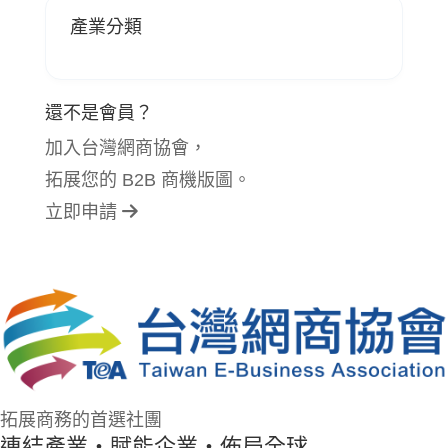
產業分類
還不是會員？
加入台灣網商協會，
拓展您的 B2B 商機版圖。
立即申請
拓展商務的首選社團
連結產業・賦能企業・佈局全球