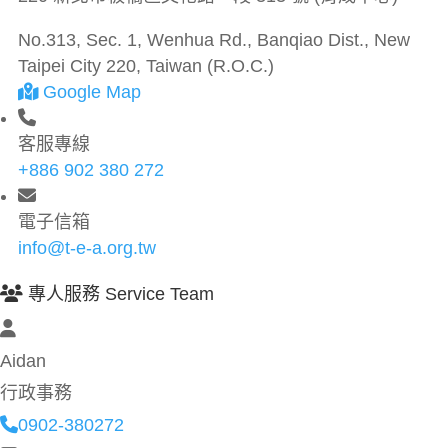
No.313, Sec. 1, Wenhua Rd., Banqiao Dist., New
Taipei City 220, Taiwan (R.O.C.)
Google Map
客服專線
+886 902 380 272
電子信箱
info@t-e-a.org.tw
專人服務 Service Team
Aidan
行政事務
0902-380272