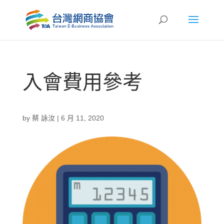
入會費用參考
by
蔡 詠汝
|
6 月 11, 2020