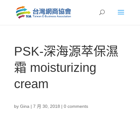
PSK-深海源萃保濕
霜 moisturizing
cream
by
Gina
|
7 月 30, 2018
|
0 comments