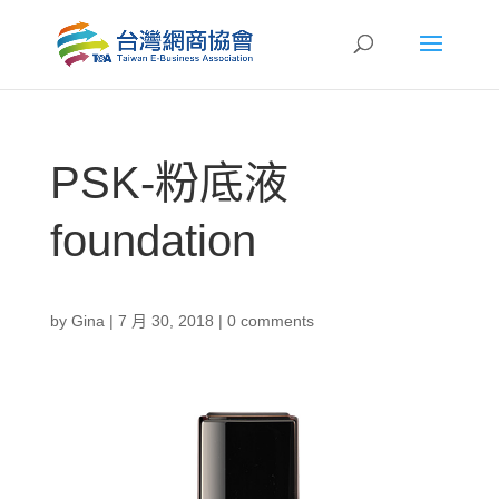
PSK-粉底液
foundation
by
Gina
|
7 月 30, 2018
|
0 comments