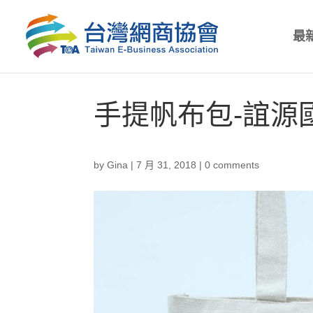
最
手提帆布包-誼源
by
Gina
|
7 月 31, 2018
|
0 comments