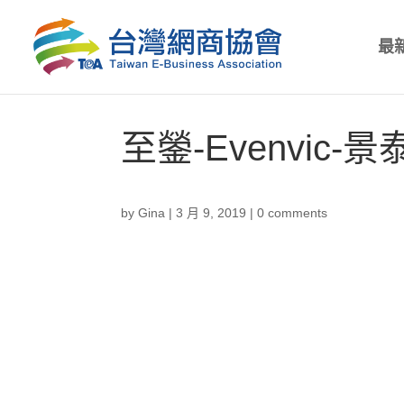
最
至鎣-Evenvic-景
by
Gina
|
3 月 9, 2019
|
0 comments