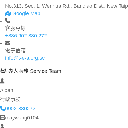
No.313, Sec. 1, Wenhua Rd., Banqiao Dist., New Taipe
Google Map
客服專線
+886 902 380 272
電子信箱
info@t-e-a.org.tw
專人服務 Service Team
Aidan
行政事務
0902-380272
maywang0104