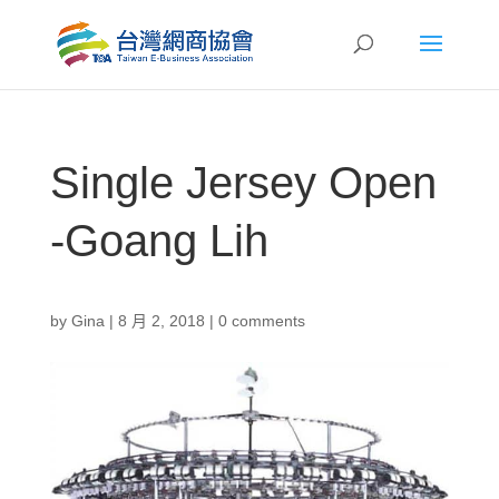
Single Jersey Open
-Goang Lih
by
Gina
|
8 月 2, 2018
|
0 comments