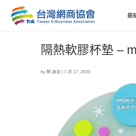
最
隔熱軟膠杯墊 – mar
by
蔡 詠汝
|
7 月 17, 2020