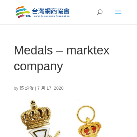
Medals – marktex
company
by
蔡 詠汝
|
7 月 17, 2020