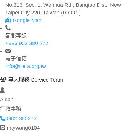
No.313, Sec. 1, Wenhua Rd., Banqiao Dist., New
Taipei City 220, Taiwan (R.O.C.)
Google Map
客服專線
+886 902 380 272
電子信箱
info@t-e-a.org.tw
專人服務 Service Team
Aidan
行政事務
0902-380272
maywang0104