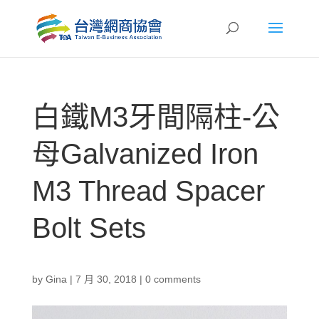
白鐵M3牙間隔柱-公
母Galvanized Iron
M3 Thread Spacer
Bolt Sets
by
Gina
|
7 月 30, 2018
|
0 comments