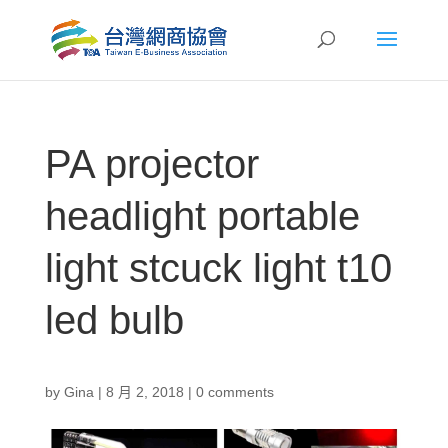
PA projector
headlight portable
light stcuck light t10
led bulb
by
Gina
|
8 月 2, 2018
|
0 comments