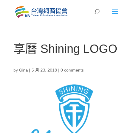
享曆 Shining LOGO
by
Gina
|
5 月 23, 2018
|
0 comments