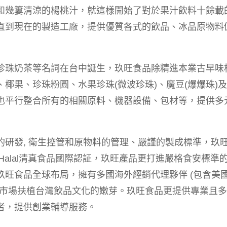
和幾簍清涼的楊桃汁，就這樣開始了對於果汁飲料十餘載
直到現在的製造工廠，提供優質各式的飲品、冰品原物料
珍珠奶茶等名詞在台中誕生，玖旺食品除精進本業古早味
椰果、珍珠粉圓、水果珍珠(微波珍珠)、魔豆(爆爆珠)
也平行整合所有的相關原料、機器設備、包材等，提供多
的研發, 衛生控管和原物料的管理、嚴謹的製成標準，玖
CP和 Halal清真食品國際認証，玖旺產品更打進嚴格食安標準
玖旺食品全球布局，擁有多國海外經銷代理夥伴 (包含美
國市場扶植台灣飲品文化的嫩芽。玖旺食品更提供專業且
者，提供創業輔導服務。