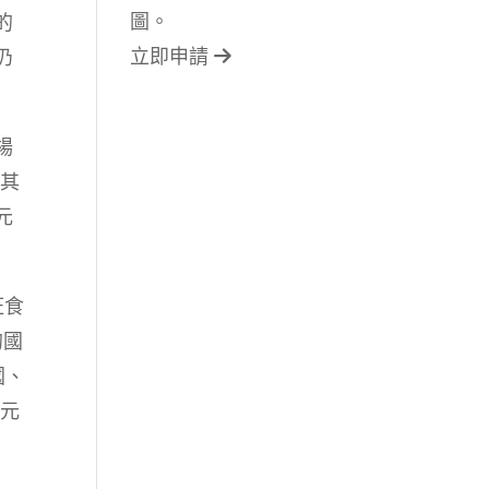
圖。
的
立即申請
仍
楊
及其
元
旺食
的國
國、
多元