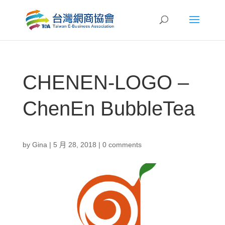
CHENEN-LOGO –
ChenEn BubbleTea
by
Gina
|
5 月 28, 2018
|
0 comments