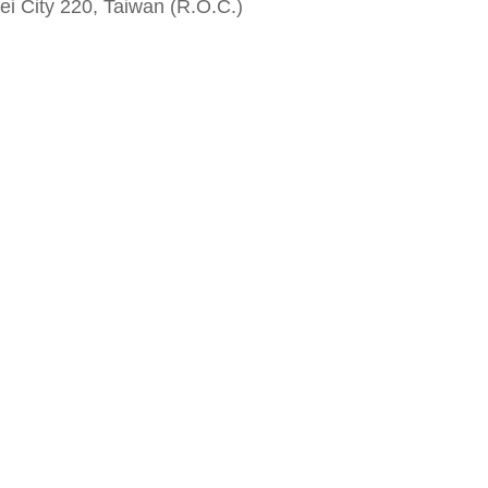
i City 220, Taiwan (R.O.C.)