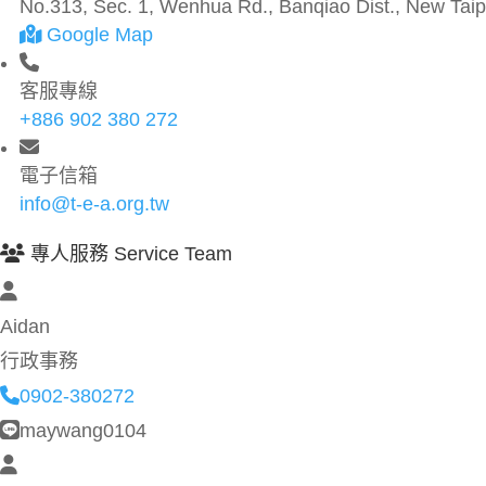
No.313, Sec. 1, Wenhua Rd., Banqiao Dist., New Taipe
Google Map
客服專線
+886 902 380 272
電子信箱
info@t-e-a.org.tw
專人服務 Service Team
Aidan
行政事務
0902-380272
maywang0104