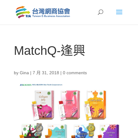
MatchQ-逢興
by
Gina
|
7 月 31, 2018
|
0 comments