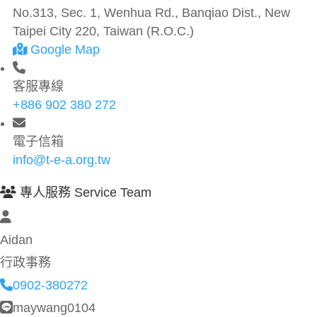
No.313, Sec. 1, Wenhua Rd., Banqiao Dist., New
Taipei City 220, Taiwan (R.O.C.)
Google Map
客服專線
+886 902 380 272
電子信箱
info@t-e-a.org.tw
專人服務 Service Team
Aidan
行政事務
0902-380272
maywang0104