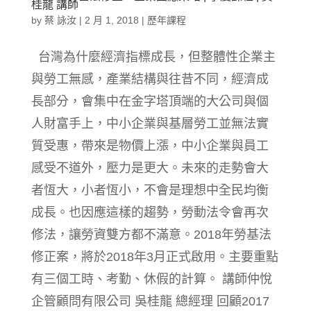
桂龍 講師
by
蔡 詠汝
|
2 月 1, 2018
|
歷年課程
台灣為什麼經濟指標成長，但整體性企業主
與勞工無感，產業結構與往昔不同，經濟成
長部分，會集中在金字塔頂端的大公司與個
人財富手上，中小企業與基層勞工並無法實
質受惠，帶來是物價上漲，中小企業與員工
感受不道外，壓力是更大。未來的走勢會大
者恆大，小者恆小，不會是理想中全民均衡
成長。也因應這樣的趨勢，勞動法令會再次
修法，讓勞資雙方都不滿意。2018年勞基法
修正案，將於2018年3月正式啟用。主要重點
有三個工時、考勤、休假的計算。 講師仲悅
企管顧問有限公司 吳桂龍 總經理 回顧2017