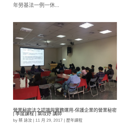
年勞基法一例一休...
營業秘密法之認識與實務運用-保護企業的營業秘密
| 季度課程 | 葉玟妤 講師
by
蔡 詠汝
|
11 月 29, 2017
|
歷年課程