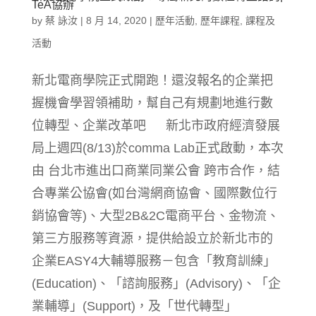
TeA協辦
by
蔡 詠汝
|
8 月 14, 2020
|
歷年活動
,
歷年課程
,
課程及
活動
新北電商學院正式開跑！還沒報名的企業把
握機會學習領補助，幫自己有規劃地進行數
位轉型、企業改革吧 新北市政府經濟發展
局上週四(8/13)於comma Lab正式啟動，本次
由 台北市進出口商業同業公會 跨市合作，結
合專業公協會(如台灣網商協會、國際數位行
銷協會等)、大型2B&2C電商平台、金物流、
第三方服務等資源，提供給設立於新北市的
企業EASY4大輔導服務－包含「教育訓練」
(Education)、「諮詢服務」(Advisory)、「企
業輔導」(Support)，及「世代轉型」