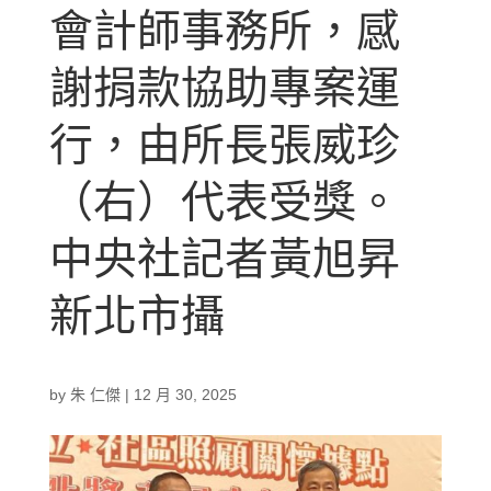
會計師事務所，感
謝捐款協助專案運
行，由所長張威珍
（右）代表受獎。
中央社記者黃旭昇
新北市攝
by
朱 仁傑
|
12 月 30, 2025