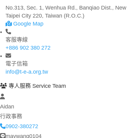
No.313, Sec. 1, Wenhua Rd., Banqiao Dist., New
Taipei City 220, Taiwan (R.O.C.)
Google Map
客服專線
+886 902 380 272
電子信箱
info@t-e-a.org.tw
專人服務 Service Team
Aidan
行政事務
0902-380272
maywang0104