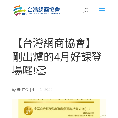
【台灣網商協會】
剛出爐的4月好課登
場囉!👏
by
朱 仁傑
|
4 月 1, 2022