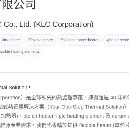
有限公司
Co., Ltd. (KLC Corporation)
#ttv heater
#flexible heater
#silicone rubber heater
#ptc air heate
lexible heating elements
al Solution !
poration）是全球領先的熱處理專家，擁有超過 40 年的
決方案（Your One-Stop Thermal Solution
、ptc air heater、ptc heating element 及 cerami
源產業需求，我們也專精於提供 flexible heater (電熱