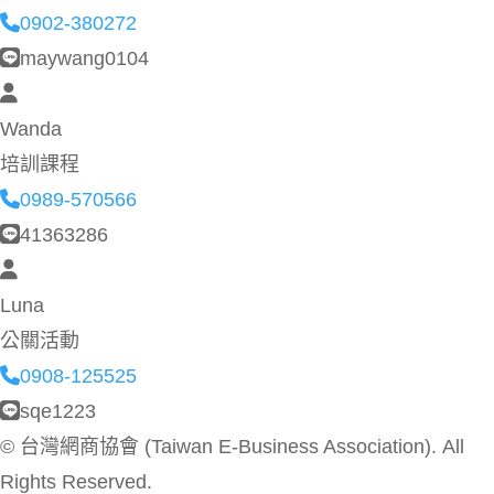
0902-380272
maywang0104
Wanda
培訓課程
0989-570566
41363286
Luna
公關活動
0908-125525
sqe1223
©
台灣網商協會 (Taiwan E-Business Association). All
Rights Reserved.