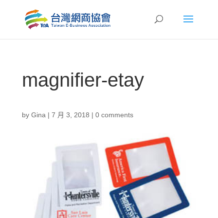
magnifier-etay
by
Gina
|
7 月 3, 2018
|
0 comments