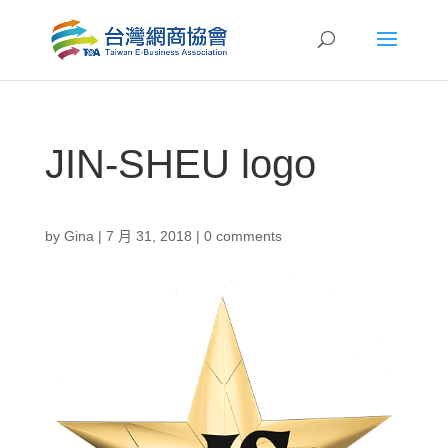
JIN-SHEU logo
by
Gina
|
7 月 31, 2018
|
0 comments