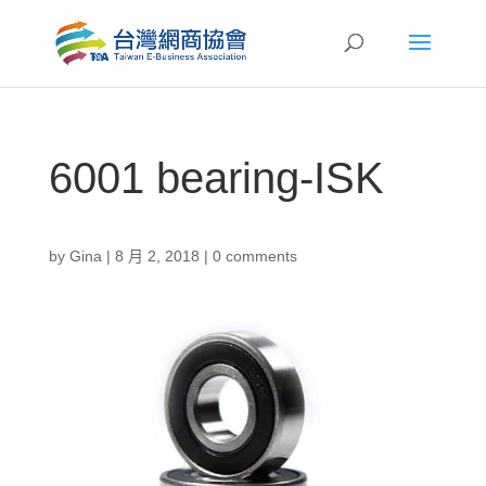
6001 bearing-ISK
by
Gina
|
8 月 2, 2018
|
0 comments