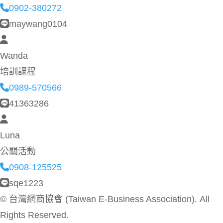
0902-380272
maywang0104
Wanda
培訓課程
0989-570566
41363286
Luna
公關活動
0908-125525
sqe1223
©
台灣網商協會 (Taiwan E-Business Association). All
Rights Reserved.