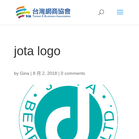
jota logo
by
Gina
|
8 月 2, 2018
|
0 comments