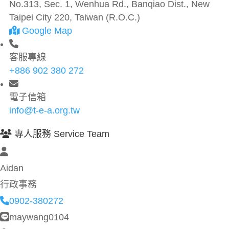
No.313, Sec. 1, Wenhua Rd., Banqiao Dist., New
Taipei City 220, Taiwan (R.O.C.)
Google Map
客服專線
+886 902 380 272
電子信箱
info@t-e-a.org.tw
專人服務 Service Team
Aidan
行政事務
0902-380272
maywang0104