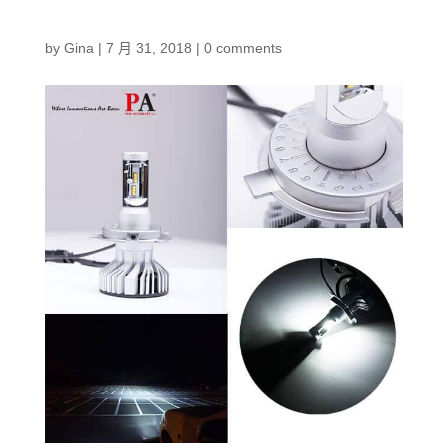
by
Gina
|
7 月 31, 2018
|
0 comments