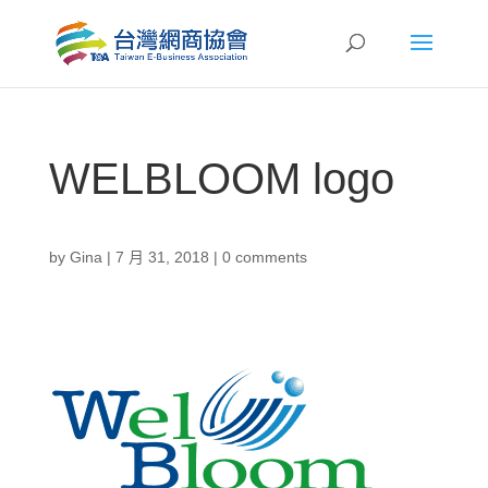
WELBLOOM logo
by
Gina
|
7 月 31, 2018
|
0 comments