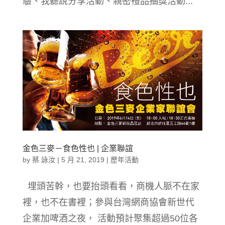
驗、我聽說分享活動、親密禮品抽獎活動...
金色三麥－食色性也 | 企業聯誼
by
蔡 詠汝
|
5 月 21, 2019
|
歷年活動
埋頭苦幹，也要抬頭看看，商機人脈不在家
裡，也不在書裡；參與台灣網商協會新世代
企業加啤酒之夜， 活動預計聚集超過50位各