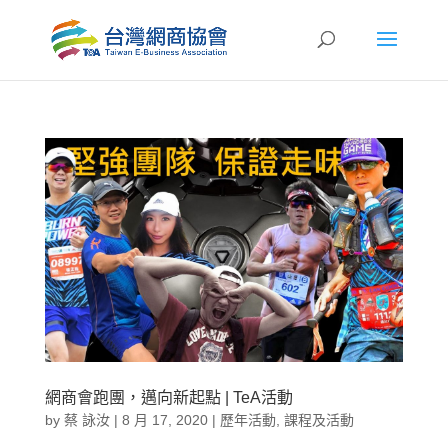
網商會跑團，邁向新起點 | TeA活動
by
蔡 詠汝
|
8 月 17, 2020
|
歷年活動
,
課程及活動