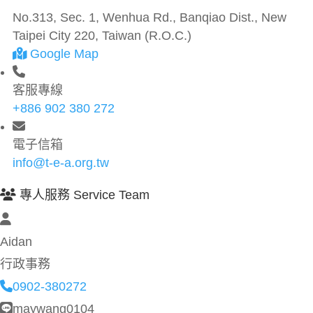
No.313, Sec. 1, Wenhua Rd., Banqiao Dist., New
Taipei City 220, Taiwan (R.O.C.)
Google Map
客服專線
+886 902 380 272
電子信箱
info@t-e-a.org.tw
專人服務 Service Team
Aidan
行政事務
0902-380272
maywang0104